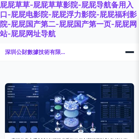
屁屁草草-屁屁草草影院-屁屁导航备用入
口-屁屁电影院-屁屁浮力影院-屁屁福利影
院-屁屁国产第二-屁屁国产第一页-屁屁网
站-屁屁网址导航
深圳公財數據技術有限公司