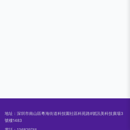
地址：深圳市南山區粵海街道科技園社區科苑路8號訊美科技廣場3
號樓1483
電話：1368297**